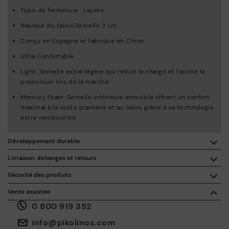
Type de fermeture : Lacets
Hauteur du talon/Semelle 3 cm
Conçu en Espagne et fabriqué en Chine
Ultra Confortable
Light: Semelle extra-légère qui réduit la charge et facilite la
propulsion lors de la marche.
Memory Foam: Semelle intérieure amovible offrant un confort
maximal à la voûte plantaire et au talon, grâce à sa technologie
extra-rembourrée.
Développement durable
En achetant ce produit, vous soutenez une fabrication éco-
Livraison, échanges et retours
responsable du cuir via le Leather Working Group.
Sécurité des produits
Livraison gratuite à partir de 50 € d'achat.
ISO 14006 Ecodesign: Notre collection inscrit la conception
La sécurité de nos produits nous tient à cœur. La vôtre aussi.
Vente assistée
de ces modèles sous le signe de l’étude des impacts
C'est pourquoi nous avons créé un espace où vous pouvez nous
environnementaux au cours de tout le cycle de vie des
0 800 919 352
contacter en cas d'incident ou de question sur la sécurité du
30 jours pour les retours et les échanges*.
produits, en vue de les minimiser.
produit.
Faites-le ici.
Via
ou dans
.
Mon compte
les points d'accès
info@pikolinos.com