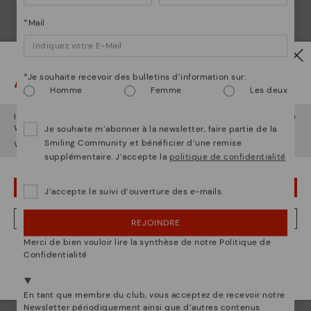
*Mail
Attention !
*Je souhaite recevoir des bulletins d’information sur:
Homme
Femme
Les deux
Il semble que vous êtes en
États-Unis
et vous allez accéder au site
Web de
France
.
Je souhaite m’abonner à la newsletter, faire partie de la
Smiling Community et bénéficier d’une remise
Voulez-vous aller sur le site Web de
États-Unis
?
supplémentaire. J’accepte la
politique de confidentialité
OUPS... JE ME SUIS TROMPÉ, JE VEUX RESTER EN ÉTATS-UNIS
J’accepte le suivi d’ouverture des e-mails.
NON, JE VEUX ALLER SUR LE SITE WEB DU FRANCE
REJOINDRE
Merci de bien vouloir lire la synthèse de notre Politique de
Nous sommes présents dans plus de 29 boutiques
Confidentialité
Sélectionnez la vôtre
ici
.
En tant que membre du club, vous acceptez de recevoir notre
Newsletter périodiquement ainsi que d’autres contenus