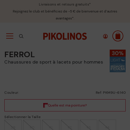
Livraisons et retours gratuits*
Rejoignez le club et bénéficiez de -5 € de bienvenue et d’autres
avantages*.
FERROL
Chaussures de sport à lacets pour hommes
Couleur:
Ref: PKM9U-6140
Sélectionner la Taille
39
40
41
42
43
44