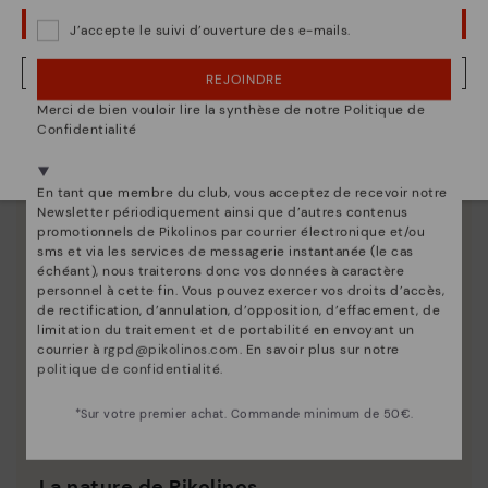
OUPS... JE ME SUIS TROMPÉ, JE VEUX RESTER EN ÉTATS-UNIS
J’accepte le suivi d’ouverture des e-mails.
NON, JE VEUX ALLER SUR LE SITE WEB DU FRANCE
REJOINDRE
Merci de bien vouloir lire la synthèse de notre Politique de
Nous sommes présents dans plus de 29 boutiques
Confidentialité
Sélectionnez la vôtre
ici
.
En tant que membre du club, vous acceptez de recevoir notre
Newsletter périodiquement ainsi que d’autres contenus
promotionnels de Pikolinos par courrier électronique et/ou
sms et via les services de messagerie instantanée (le cas
échéant), nous traiterons donc vos données à caractère
personnel à cette fin. Vous pouvez exercer vos droits d’accès,
de rectification, d’annulation, d’opposition, d’effacement, de
limitation du traitement et de portabilité en envoyant un
courrier à
rgpd@pikolinos.com
. En savoir plus sur notre
politique de confidentialité
.
*Sur votre premier achat. Commande minimum de 50€.
La nature de Pikolinos