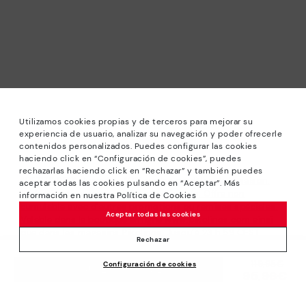
Utilizamos cookies propias y de terceros para mejorar su
experiencia de usuario, analizar su navegación y poder ofrecerle
contenidos personalizados. Puedes configurar las cookies
haciendo click en “Configuración de cookies”, puedes
rechazarlas haciendo click en “Rechazar” y también puedes
*PETITS PRIX: Jusqu’à -40% sur les modèles de la saison.
aceptar todas las cookies pulsando en “Aceptar”. Más
Réductions sur les produits sélectionnés. Offre non
información en nuestra Política de Cookies
cumulable avec d’autres promotions ou remises spéciales.
Aceptar todas las cookies
Valable dans la boutique en ligne www.pikolinos.com ainsi
que dans les magasins Pikolinos. Jusqu’à 23 h 59 CEST
Rechazar
(Brussels, Copenhagen, Madrid, Paris) du 31/08/2026.
119,95€
Prix ​​réduit de
Configuración de cookies
AJOUTER AU PANIER
*Jusqu’à -50% Réductions Extra Outlet. Réductions sur
95,96€
à
produits sélectionnés. Offre non cumulable avec d’autres
promotions ou remises spéciales. Valable dans la boutique