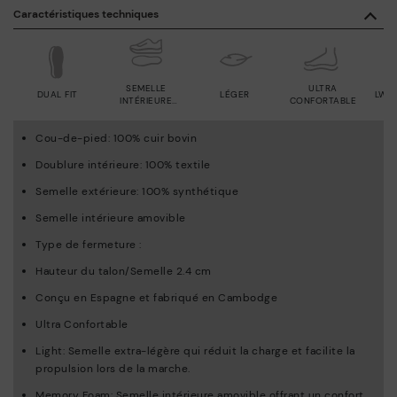
Caractéristiques techniques
SEMELLE
ULTRA
DUAL FIT
LÉGER
LWG
INTÉRIEURE
CONFORTABLE
AMOVIBLE
Cou-de-pied: 100% cuir bovin
Doublure intérieure: 100% textile
Semelle extérieure: 100% synthétique
Semelle intérieure amovible
Type de fermeture :
Hauteur du talon/Semelle 2.4 cm
Conçu en Espagne et fabriqué en Cambodge
Ultra Confortable
Light: Semelle extra-légère qui réduit la charge et facilite la
propulsion lors de la marche.
Memory Foam: Semelle intérieure amovible offrant un confort