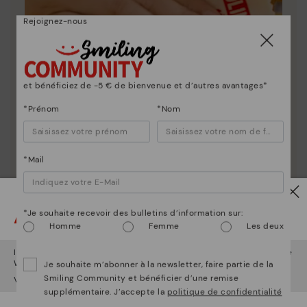
Rejoignez-nous
et bénéficiez de -5 € de bienvenue et d’autres avantages*
*Prénom
*Nom
*Mail
Entretien des chaussures
Découvrez suite
Attention !
*Je souhaite recevoir des bulletins d’information sur:
Nous vous donnons les clés pour nettoyer et
Homme
Femme
Les deux
entretenir vos chaussures Pikolinos afin qu'elles
restent aussi belles qu'au premier jour.
Il semble que vous êtes en
États-Unis
et vous allez accéder au site
Web de
France
.
Je souhaite m’abonner à la newsletter, faire partie de la
Smiling Community et bénéficier d’une remise
Voulez-vous aller sur le site Web de
États-Unis
?
supplémentaire. J’accepte la
politique de confidentialité