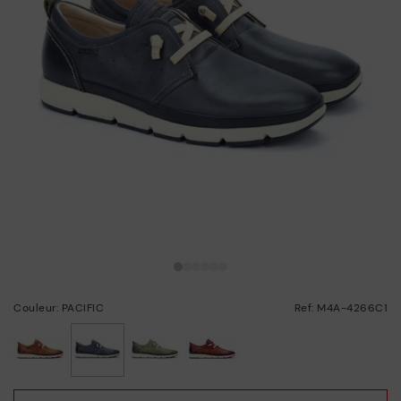
Couleur: PACIFIC
Ref: M4A-4266C1
choisi/ie