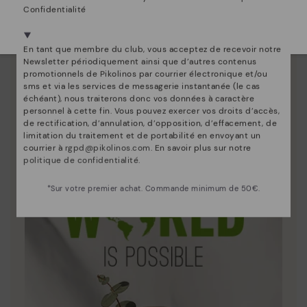
Nous sommes présents dans plus de 29 boutiques
Confidentialité
Sélectionnez la vôtre
ici
.
En tant que membre du club, vous acceptez de recevoir notre
Newsletter périodiquement ainsi que d’autres contenus
Innovation
promotionnels de Pikolinos par courrier électronique et/ou
sms et via les services de messagerie instantanée (le cas
Découvrez suite
échéant), nous traiterons donc vos données à caractère
Le cuir est ce qui nous définit et nous représente le
personnel à cette fin. Vous pouvez exercer vos droits d’accès,
de rectification, d’annulation, d’opposition, d’effacement, de
mieux.
limitation du traitement et de portabilité en envoyant un
courrier à
rgpd@pikolinos.com
. En savoir plus sur notre
politique de confidentialité
.
*Sur votre premier achat. Commande minimum de 50€.