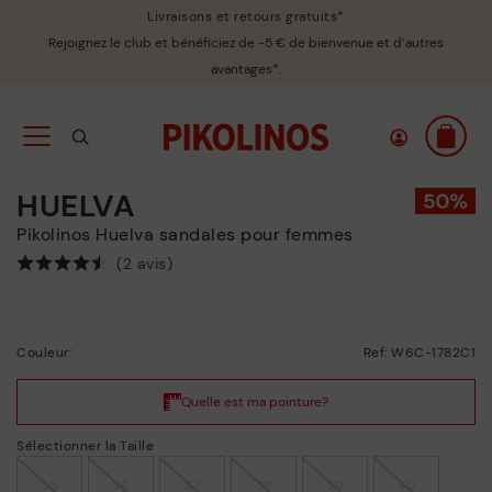
Livraisons et retours gratuits*
Rejoignez le club et bénéficiez de -5 € de bienvenue et d’autres
avantages*.
HUELVA
Pikolinos Huelva sandales pour femmes
(2 avis)
Couleur:
Ref: W6C-1782C1
Sélectionner la Taille
35
36
37
38
39
40