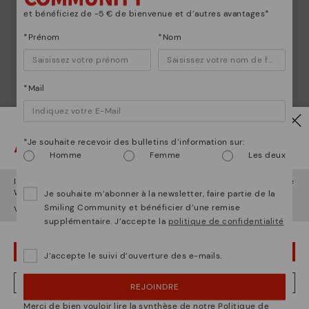
Depuis 1984, nous nous efforçons de rendre chaque
et bénéficiez de -5 € de bienvenue et d’autres avantages*
chaussure unique.
*Prénom
*Nom
*Mail
Attention !
*Je souhaite recevoir des bulletins d’information sur:
Homme
Femme
Les deux
Il semble que vous êtes en
États-Unis
et vous allez accéder au site
Web de
France
.
Je souhaite m’abonner à la newsletter, faire partie de la
Smiling Community et bénéficier d’une remise
Voulez-vous aller sur le site Web de
États-Unis
?
supplémentaire. J’accepte la
politique de confidentialité
OUPS... JE ME SUIS TROMPÉ, JE VEUX RESTER EN ÉTATS-UNIS
J’accepte le suivi d’ouverture des e-mails.
NON, JE VEUX ALLER SUR LE SITE WEB DU FRANCE
REJOINDRE
Merci de bien vouloir lire la synthèse de notre Politique de