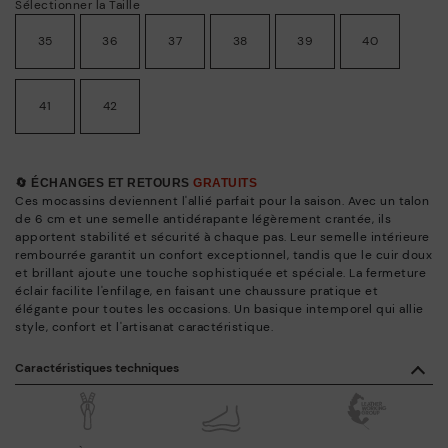
Sélectionner la Taille
35
36
37
38
39
40
41
42
🔄 ÉCHANGES ET RETOURS
GRATUITS
Ces mocassins deviennent l'allié parfait pour la saison. Avec un talon
de 6 cm et une semelle antidérapante légèrement crantée, ils
apportent stabilité et sécurité à chaque pas. Leur semelle intérieure
rembourrée garantit un confort exceptionnel, tandis que le cuir doux
et brillant ajoute une touche sophistiquée et spéciale. La fermeture
éclair facilite l'enfilage, en faisant une chaussure pratique et
élégante pour toutes les occasions. Un basique intemporel qui allie
style, confort et l'artisanat caractéristique.
Caractéristiques techniques