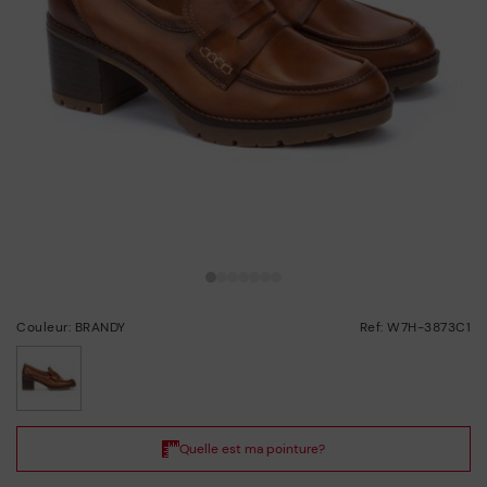
Couleur: BRANDY
Ref: W7H-3873C1
choisi/ie