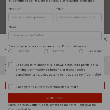
et bénéficiez de -5 € de bienvenue et d’autres avantages*
*Prénom
*Nom
*Mail
La nature de Pikolinos
Découvrez suite
Attention !
*Je souhaite recevoir des bulletins d’information sur:
Depuis 1984, nous nous efforçons de rendre chaque
Homme
Femme
Les deux
chaussure unique.
Il semble que vous êtes en
États-Unis
et vous allez accéder au site
Web de
France
.
Je souhaite m’abonner à la newsletter, faire partie de la
Smiling Community et bénéficier d’une remise
Voulez-vous aller sur le site Web de
États-Unis
?
supplémentaire. J’accepte la
politique de confidentialité
OUPS... JE ME SUIS TROMPÉ, JE VEUX RESTER EN ÉTATS-UNIS
J’accepte le suivi d’ouverture des e-mails.
NON, JE VEUX ALLER SUR LE SITE WEB DU FRANCE
REJOINDRE
Merci de bien vouloir lire la synthèse de notre Politique de
Nous sommes présents dans plus de 29 boutiques
Confidentialité