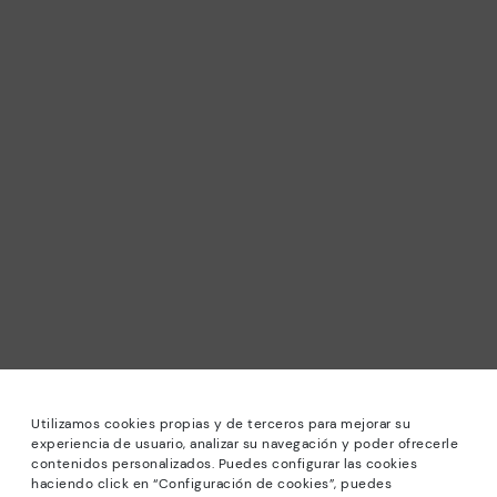
Utilizamos cookies propias y de terceros para mejorar su
experiencia de usuario, analizar su navegación y poder ofrecerle
contenidos personalizados. Puedes configurar las cookies
haciendo click en “Configuración de cookies”, puedes