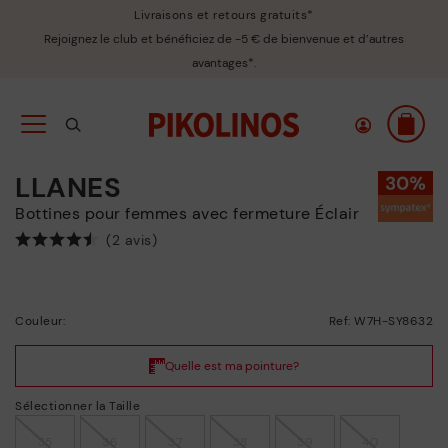
Livraisons et retours gratuits*
Rejoignez le club et bénéficiez de -5 € de bienvenue et d’autres
avantages*.
LLANES
Bottines pour femmes avec fermeture Éclair
(2 avis)
Couleur:
Ref: W7H-SY8632
Sélectionner la Taille
35
36
37
38
39
40