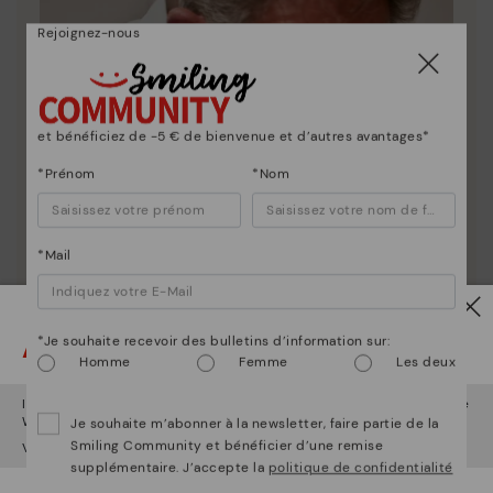
Rejoignez-nous
et bénéficiez de -5 € de bienvenue et d’autres avantages*
*Prénom
*Nom
*Mail
Attention !
*Je souhaite recevoir des bulletins d’information sur:
Homme
Femme
Les deux
Il semble que vous êtes en
États-Unis
et vous allez accéder au site
Web de
France
.
Je souhaite m’abonner à la newsletter, faire partie de la
Smiling Community et bénéficier d’une remise
Voulez-vous aller sur le site Web de
États-Unis
?
La nature de Pikolinos
supplémentaire. J’accepte la
politique de confidentialité