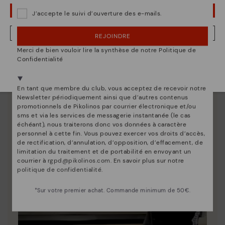
Découvrez suite
OUPS... JE ME SUIS TROMPÉ, JE VEUX RESTER EN ÉTATS-UNIS
J’accepte le suivi d’ouverture des e-mails.
Depuis 1984, nous nous efforçons de rendre chaque
chaussure unique.
NON, JE VEUX ALLER SUR LE SITE WEB DU FRANCE
REJOINDRE
Merci de bien vouloir lire la synthèse de notre Politique de
Nous sommes présents dans plus de 29 boutiques
Confidentialité
Sélectionnez la vôtre
ici
.
En tant que membre du club, vous acceptez de recevoir notre
Newsletter périodiquement ainsi que d’autres contenus
promotionnels de Pikolinos par courrier électronique et/ou
sms et via les services de messagerie instantanée (le cas
échéant), nous traiterons donc vos données à caractère
personnel à cette fin. Vous pouvez exercer vos droits d’accès,
de rectification, d’annulation, d’opposition, d’effacement, de
limitation du traitement et de portabilité en envoyant un
courrier à
rgpd@pikolinos.com
. En savoir plus sur notre
politique de confidentialité
.
*Sur votre premier achat. Commande minimum de 50€.