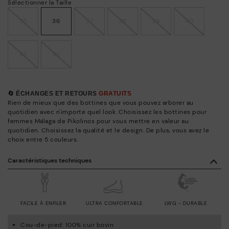
Sélectionner la Taille
35
36
37
38
39
40
41
42
🔄 ÉCHANGES ET RETOURS
GRATUITS
Rien de mieux que des bottines que vous pouvez arborer au
quotidien avec n'importe quel look. Choisissez les bottines pour
femmes Málaga de Pikolinos pour vous mettre en valeur au
quotidien. Choisissez la qualité et le design. De plus, vous avez le
choix entre 5 couleurs.
Caractéristiques techniques
FACILE À ENFILER
ULTRA CONFORTABLE
LWG - DURABLE
Cou-de-pied: 100% cuir bovin