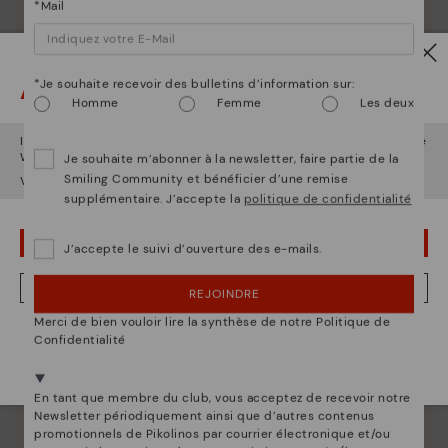
*Mail
La nature de Pikolinos
Découvrez suite
Depuis 1984, nous nous efforçons de rendre chaque
Attention !
*Je souhaite recevoir des bulletins d’information sur:
chaussure unique.
Homme
Femme
Les deux
Il semble que vous êtes en
États-Unis
et vous allez accéder au site
Web de
France
.
Je souhaite m’abonner à la newsletter, faire partie de la
Smiling Community et bénéficier d’une remise
Voulez-vous aller sur le site Web de
États-Unis
?
supplémentaire. J’accepte la
politique de confidentialité
OUPS... JE ME SUIS TROMPÉ, JE VEUX RESTER EN ÉTATS-UNIS
J’accepte le suivi d’ouverture des e-mails.
NON, JE VEUX ALLER SUR LE SITE WEB DU FRANCE
REJOINDRE
Merci de bien vouloir lire la synthèse de notre Politique de
Nous sommes présents dans plus de 29 boutiques
Confidentialité
Sélectionnez la vôtre
ici
.
En tant que membre du club, vous acceptez de recevoir notre
Newsletter périodiquement ainsi que d’autres contenus
promotionnels de Pikolinos par courrier électronique et/ou