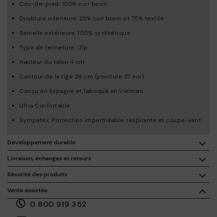
Cou-de-pied: 100% cuir bovin
Doublure intérieure: 25% cuir bovin et 75% textile
Semelle extérieure: 100% synthétique
Type de fermeture : Zip
Hauteur du talon 4 cm
Contour de la tige 26 cm (pointure 37 eur)
Conçu en Espagne et fabriqué en Vietnam
Ultra Confortable
Sympatex: Protection imperméable, respirante et coupe-vent.
Développement durable
En achetant ce produit, vous soutenez une fabrication éco-
Livraison, échanges et retours
responsable du cuir via le Leather Working Group.
Sécurité des produits
Livraison gratuite à partir de 50 € d'achat.
ISO 14006 Ecodesign: Notre collection inscrit la conception
La sécurité de nos produits nous tient à cœur. La vôtre aussi.
Vente assistée
de ces modèles sous le signe de l’étude des impacts
C'est pourquoi nous avons créé un espace où vous pouvez nous
environnementaux au cours de tout le cycle de vie des
0 800 919 352
contacter en cas d'incident ou de question sur la sécurité du
30 jours pour les retours et les échanges*.
produits, en vue de les minimiser.
produit.
Faites-le ici.
Via
ou dans
.
Mon compte
les points d'accès