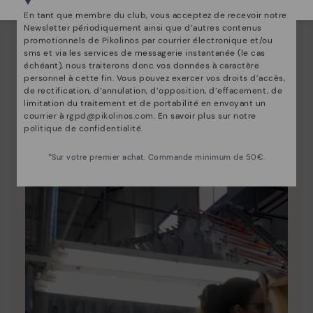
En tant que membre du club, vous acceptez de recevoir notre
Newsletter périodiquement ainsi que d’autres contenus
promotionnels de Pikolinos par courrier électronique et/ou
sms et via les services de messagerie instantanée (le cas
échéant), nous traiterons donc vos données à caractère
personnel à cette fin. Vous pouvez exercer vos droits d’accès,
de rectification, d’annulation, d’opposition, d’effacement, de
limitation du traitement et de portabilité en envoyant un
La nature de Pikolinos
courrier à
rgpd@pikolinos.com
. En savoir plus sur notre
politique de confidentialité
.
Découvrez suite
Depuis 1984, nous nous efforçons de rendre chaque
*Sur votre premier achat. Commande minimum de 50€.
chaussure unique.