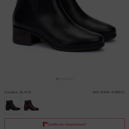
Couleur: BLACK
Ref: W6W-SY8622
choisi/ie