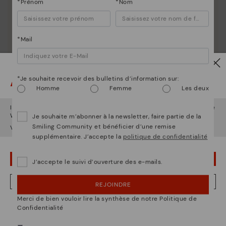
*Prénom
*Nom
Découvrez suite
Nous vous donnons les clés pour nettoyer et
entretenir vos chaussures Pikolinos afin qu'elles
restent aussi belles qu'au premier jour.
*Mail
Attention !
*Je souhaite recevoir des bulletins d’information sur:
Homme
Femme
Les deux
Il semble que vous êtes en
États-Unis
et vous allez accéder au site
Web de
France
.
Je souhaite m’abonner à la newsletter, faire partie de la
Smiling Community et bénéficier d’une remise
Voulez-vous aller sur le site Web de
États-Unis
?
supplémentaire. J’accepte la
politique de confidentialité
OUPS... JE ME SUIS TROMPÉ, JE VEUX RESTER EN ÉTATS-UNIS
J’accepte le suivi d’ouverture des e-mails.
NON, JE VEUX ALLER SUR LE SITE WEB DU FRANCE
REJOINDRE
Merci de bien vouloir lire la synthèse de notre Politique de
Nous sommes présents dans plus de 29 boutiques
Confidentialité
Sélectionnez la vôtre
ici
.