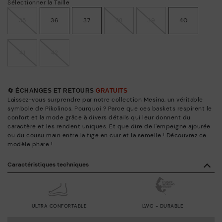
Sélectionner la Taille
35
36
37
38
39
40
41
42
🔄 ÉCHANGES ET RETOURS
GRATUITS
Laissez-vous surprendre par notre collection Mesina, un véritable
symbole de Pikolinos. Pourquoi ? Parce que ces baskets respirent le
confort et la mode grâce à divers détails qui leur donnent du
caractère et les rendent uniques. Et que dire de l'empeigne ajourée
ou du cousu main entre la tige en cuir et la semelle ! Découvrez ce
modèle phare !
Caractéristiques techniques
ULTRA CONFORTABLE
LWG - DURABLE