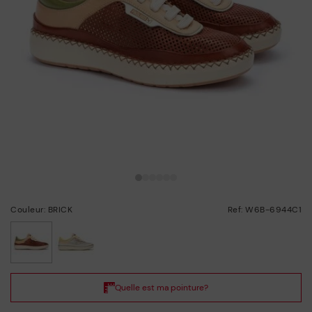
Couleur: BRICK
Ref: W6B-6944C1
choisi/ie