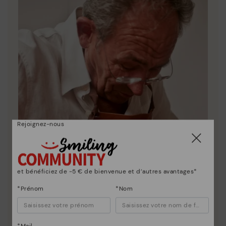
Rejoignez-nous
et bénéficiez de -5 € de bienvenue et d’autres avantages*
*Prénom
*Nom