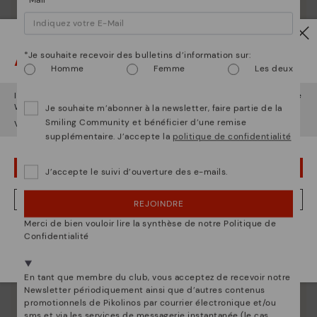
La nature de Pikolinos
*Mail
Découvrez suite
Depuis 1984, nous nous efforçons de rendre chaque
Attention !
*Je souhaite recevoir des bulletins d’information sur:
chaussure unique.
Homme
Femme
Les deux
Il semble que vous êtes en
États-Unis
et vous allez accéder au site
Web de
France
.
Je souhaite m’abonner à la newsletter, faire partie de la
Smiling Community et bénéficier d’une remise
Voulez-vous aller sur le site Web de
États-Unis
?
supplémentaire. J’accepte la
politique de confidentialité
OUPS... JE ME SUIS TROMPÉ, JE VEUX RESTER EN ÉTATS-UNIS
J’accepte le suivi d’ouverture des e-mails.
NON, JE VEUX ALLER SUR LE SITE WEB DU FRANCE
REJOINDRE
Merci de bien vouloir lire la synthèse de notre Politique de
Nous sommes présents dans plus de 29 boutiques
Confidentialité
Sélectionnez la vôtre
ici
.
En tant que membre du club, vous acceptez de recevoir notre
Newsletter périodiquement ainsi que d’autres contenus
promotionnels de Pikolinos par courrier électronique et/ou
sms et via les services de messagerie instantanée (le cas