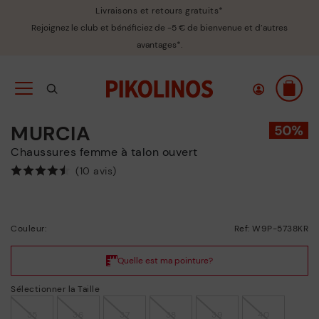
Livraisons et retours gratuits*
Rejoignez le club et bénéficiez de -5 € de bienvenue et d’autres
avantages*.
MURCIA
Chaussures femme à talon ouvert
(10 avis)
Couleur:
Ref: W9P-5738KR
Sélectionner la Taille
35
36
37
38
39
40