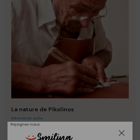
La nature de Pikolinos
Découvrez suite
Rejoignez-nous
Depuis 1984, nous nous efforçons de rendre chaque
chaussure unique.