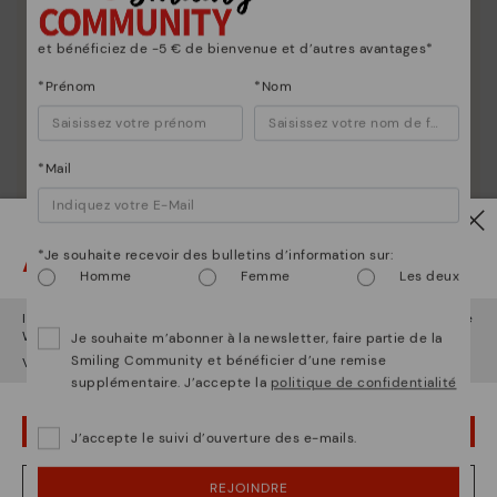
et bénéficiez de -5 € de bienvenue et d’autres avantages*
*Prénom
*Nom
*Mail
Attention !
*Je souhaite recevoir des bulletins d’information sur:
Homme
Femme
Les deux
Il semble que vous êtes en
États-Unis
et vous allez accéder au site
Web de
France
.
Je souhaite m’abonner à la newsletter, faire partie de la
Smiling Community et bénéficier d’une remise
Voulez-vous aller sur le site Web de
États-Unis
?
supplémentaire. J’accepte la
politique de confidentialité
OUPS... JE ME SUIS TROMPÉ, JE VEUX RESTER EN ÉTATS-UNIS
J’accepte le suivi d’ouverture des e-mails.
NON, JE VEUX ALLER SUR LE SITE WEB DU FRANCE
REJOINDRE