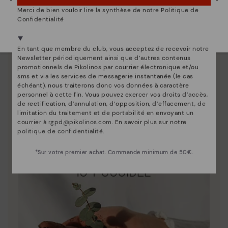
Merci de bien vouloir lire la synthèse de notre Politique de
Nous sommes présents dans plus de 29 boutiques
Confidentialité
Sélectionnez la vôtre
ici
.
Innovation
Découvrez suite
En tant que membre du club, vous acceptez de recevoir notre
Newsletter périodiquement ainsi que d’autres contenus
Le cuir est ce qui nous définit et nous représente le
promotionnels de Pikolinos par courrier électronique et/ou
mieux.
sms et via les services de messagerie instantanée (le cas
échéant), nous traiterons donc vos données à caractère
personnel à cette fin. Vous pouvez exercer vos droits d’accès,
de rectification, d’annulation, d’opposition, d’effacement, de
limitation du traitement et de portabilité en envoyant un
courrier à
rgpd@pikolinos.com
. En savoir plus sur notre
politique de confidentialité
.
*Sur votre premier achat. Commande minimum de 50€.