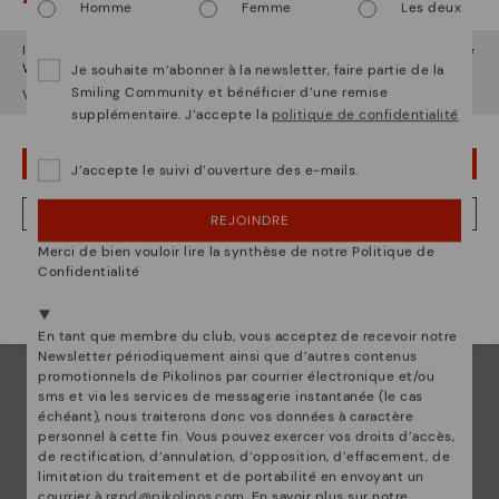
Homme
Femme
Les deux
Il semble que vous êtes en
États-Unis
et vous allez accéder au site
Web de
France
.
Je souhaite m’abonner à la newsletter, faire partie de la
Smiling Community et bénéficier d’une remise
Voulez-vous aller sur le site Web de
États-Unis
?
supplémentaire. J’accepte la
politique de confidentialité
OUPS... JE ME SUIS TROMPÉ, JE VEUX RESTER EN ÉTATS-UNIS
J’accepte le suivi d’ouverture des e-mails.
NON, JE VEUX ALLER SUR LE SITE WEB DU FRANCE
REJOINDRE
Merci de bien vouloir lire la synthèse de notre Politique de
Nous sommes présents dans plus de 29 boutiques
Confidentialité
Sélectionnez la vôtre
ici
.
En tant que membre du club, vous acceptez de recevoir notre
Newsletter périodiquement ainsi que d’autres contenus
promotionnels de Pikolinos par courrier électronique et/ou
sms et via les services de messagerie instantanée (le cas
échéant), nous traiterons donc vos données à caractère
personnel à cette fin. Vous pouvez exercer vos droits d’accès,
Innovation
de rectification, d’annulation, d’opposition, d’effacement, de
limitation du traitement et de portabilité en envoyant un
Découvrez suite
courrier à
rgpd@pikolinos.com
. En savoir plus sur notre