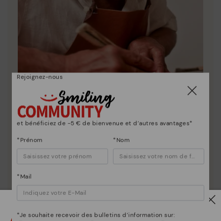
Rejoignez-nous
La nature de Pikolinos
et bénéficiez de -5 € de bienvenue et d’autres avantages*
Découvrez suite
*Prénom
*Nom
Depuis 1984, nous nous efforçons de rendre chaque
chaussure unique.
*Mail
Attention !
*Je souhaite recevoir des bulletins d’information sur: