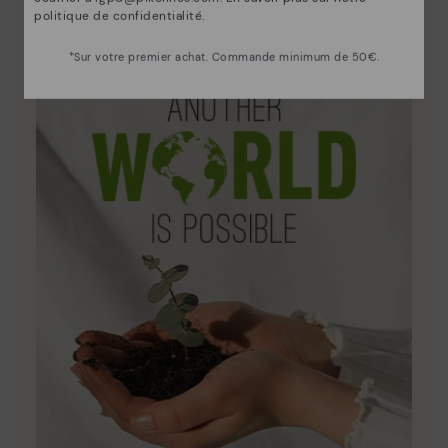
Le cuir est ce qui nous définit et nous représente le
politique de confidentialité
.
mieux.
*Sur votre premier achat. Commande minimum de 50€.