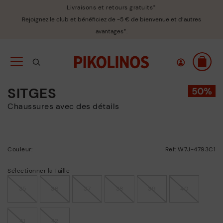
Livraisons et retours gratuits*
Rejoignez le club et bénéficiez de -5 € de bienvenue et d’autres
avantages*.
SITGES
Chaussures avec des détails
Couleur:
Ref: W7J-4793C1
Sélectionner la Taille
35
36
37
38
39
40
41
42