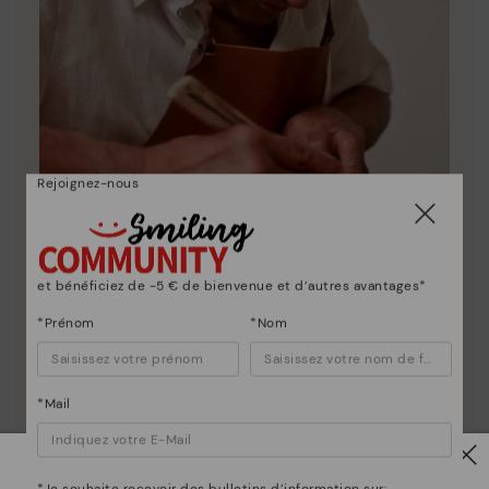
Rejoignez-nous
et bénéficiez de -5 € de bienvenue et d’autres avantages*
La nature de Pikolinos
*Prénom
*Nom
Découvrez suite
Depuis 1984, nous nous efforçons de rendre chaque
chaussure unique.
*Mail
*Je souhaite recevoir des bulletins d’information sur: