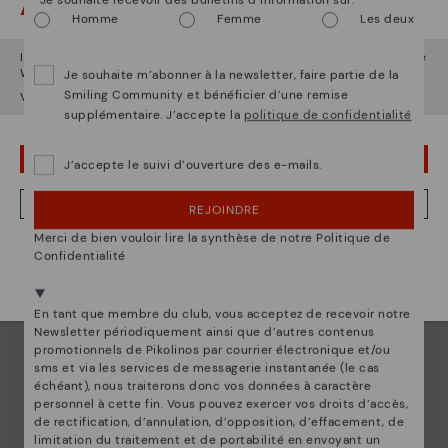
Attention !
Homme
Femme
Les deux
Il semble que vous êtes en
États-Unis
et vous allez accéder au site
Web de
France
.
Je souhaite m’abonner à la newsletter, faire partie de la
Smiling Community et bénéficier d’une remise
Voulez-vous aller sur le site Web de
États-Unis
?
supplémentaire. J’accepte la
politique de confidentialité
OUPS... JE ME SUIS TROMPÉ, JE VEUX RESTER EN ÉTATS-UNIS
J’accepte le suivi d’ouverture des e-mails.
NON, JE VEUX ALLER SUR LE SITE WEB DU FRANCE
REJOINDRE
Merci de bien vouloir lire la synthèse de notre Politique de
Nous sommes présents dans plus de 29 boutiques
Confidentialité
Sélectionnez la vôtre
ici
.
En tant que membre du club, vous acceptez de recevoir notre
Newsletter périodiquement ainsi que d’autres contenus
promotionnels de Pikolinos par courrier électronique et/ou
sms et via les services de messagerie instantanée (le cas
échéant), nous traiterons donc vos données à caractère
personnel à cette fin. Vous pouvez exercer vos droits d’accès,
de rectification, d’annulation, d’opposition, d’effacement, de
Innovation
limitation du traitement et de portabilité en envoyant un