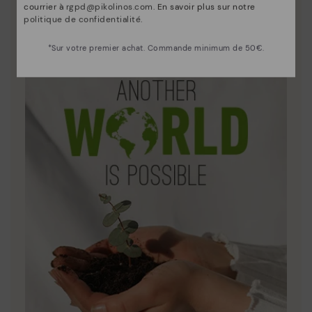
courrier à
rgpd@pikolinos.com
. En savoir plus sur notre
Découvrez suite
politique de confidentialité
.
Le cuir est ce qui nous définit et nous représente le
mieux.
*Sur votre premier achat. Commande minimum de 50€.