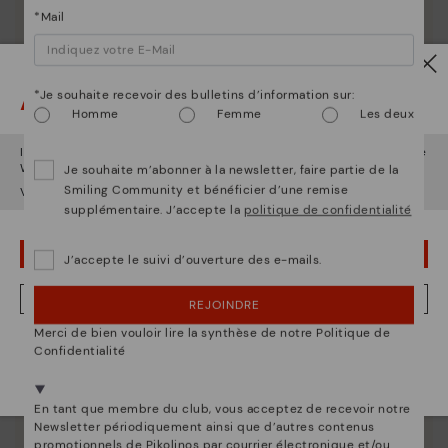
*Mail
La nature de Pikolinos
Découvrez suite
Depuis 1984, nous nous efforçons de rendre chaque
Attention !
*Je souhaite recevoir des bulletins d’information sur:
chaussure unique.
Homme
Femme
Les deux
Il semble que vous êtes en
États-Unis
et vous allez accéder au site
Web de
France
.
Je souhaite m’abonner à la newsletter, faire partie de la
Smiling Community et bénéficier d’une remise
Voulez-vous aller sur le site Web de
États-Unis
?
supplémentaire. J’accepte la
politique de confidentialité
OUPS... JE ME SUIS TROMPÉ, JE VEUX RESTER EN ÉTATS-UNIS
J’accepte le suivi d’ouverture des e-mails.
NON, JE VEUX ALLER SUR LE SITE WEB DU FRANCE
REJOINDRE
Merci de bien vouloir lire la synthèse de notre Politique de
Nous sommes présents dans plus de 29 boutiques
Confidentialité
Sélectionnez la vôtre
ici
.
En tant que membre du club, vous acceptez de recevoir notre
Newsletter périodiquement ainsi que d’autres contenus
promotionnels de Pikolinos par courrier électronique et/ou