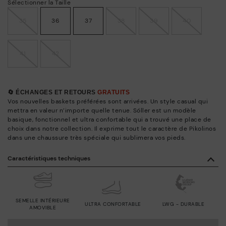
Sélectionner la Taille
35
36
37
38
39
40
41
42
🔄 ÉCHANGES ET RETOURS
GRATUITS
Vos nouvelles baskets préférées sont arrivées. Un style casual qui
mettra en valeur n’importe quelle tenue. Sóller est un modèle
basique, fonctionnel et ultra confortable qui a trouvé une place de
choix dans notre collection. Il exprime tout le caractère de Pikolinos
dans une chaussure très spéciale qui sublimera vos pieds.
Caractéristiques techniques
SEMELLE INTÉRIEURE
ULTRA CONFORTABLE
LWG - DURABLE
AMOVIBLE