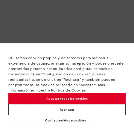
Utilizamos cookies propias y de terceros para mejorar su
experiencia de usuario, analizar su navegación y poder ofrecerle
contenidos personalizados. Puedes configurar las cookies
haciendo click en “Configuración de cookies”, puedes
rechazarlas haciendo click en “Rechazar” y también puedes
*PETITS PRIX: Jusqu’à -40% sur les modèles de la saison.
aceptar todas las cookies pulsando en “Aceptar”. Más
Réductions sur les produits sélectionnés. Offre non
información en nuestra Política de Cookies
cumulable avec d’autres promotions ou remises spéciales.
Aceptar todas las cookies
Valable dans la boutique en ligne www.pikolinos.com ainsi
que dans les magasins Pikolinos. Jusqu’à 23 h 59 CEST
Rechazar
(Brussels, Copenhagen, Madrid, Paris) du 31/08/2026.
119,95€
Prix ​​réduit de
Configuración de cookies
AJOUTER AU PANIER
*Jusqu’à -50% Réductions Extra Outlet. Réductions sur
59,97€
à
produits sélectionnés. Offre non cumulable avec d’autres