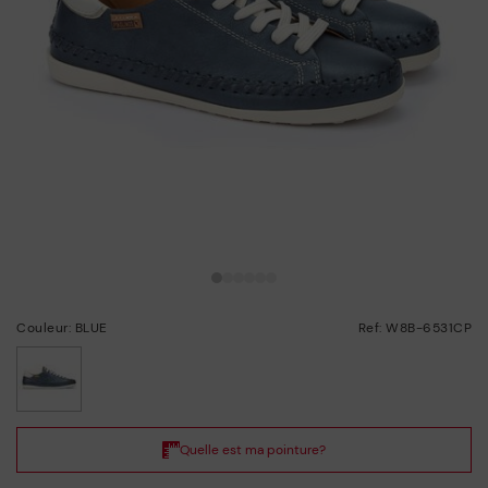
Couleur: BLUE
Ref: W8B-6531CP
choisi/ie