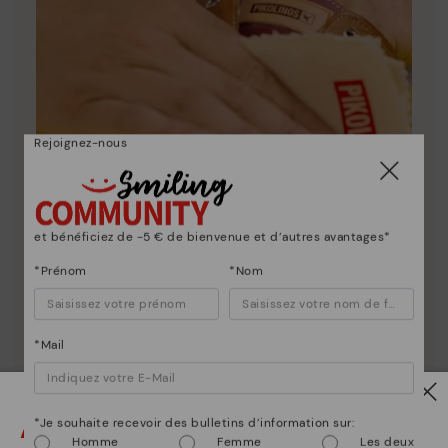
Rejoignez-nous
et bénéficiez de -5 € de bienvenue et d’autres avantages*
*Prénom
*Nom
Entretien des chaussures
*Mail
Découvrez suite
Nous vous donnons les clés pour nettoyer et
entretenir vos chaussures Pikolinos afin qu'elles
Attention !
*Je souhaite recevoir des bulletins d’information sur:
restent aussi belles qu'au premier jour.
Homme
Femme
Les deux