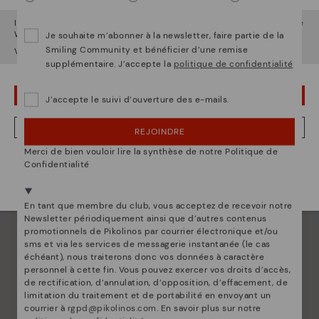
Il semble que vous êtes en
États-Unis
et vous allez accéder au site
Web de
France
.
Je souhaite m’abonner à la newsletter, faire partie de la
Smiling Community et bénéficier d’une remise
Voulez-vous aller sur le site Web de
États-Unis
?
supplémentaire. J’accepte la
politique de confidentialité
OUPS... JE ME SUIS TROMPÉ, JE VEUX RESTER EN ÉTATS-UNIS
J’accepte le suivi d’ouverture des e-mails.
NON, JE VEUX ALLER SUR LE SITE WEB DU FRANCE
REJOINDRE
Merci de bien vouloir lire la synthèse de notre Politique de
Nous sommes présents dans plus de 29 boutiques
Confidentialité
Sélectionnez la vôtre
ici
.
En tant que membre du club, vous acceptez de recevoir notre
Newsletter périodiquement ainsi que d’autres contenus
promotionnels de Pikolinos par courrier électronique et/ou
sms et via les services de messagerie instantanée (le cas
échéant), nous traiterons donc vos données à caractère
personnel à cette fin. Vous pouvez exercer vos droits d’accès,
de rectification, d’annulation, d’opposition, d’effacement, de
limitation du traitement et de portabilité en envoyant un
courrier à
rgpd@pikolinos.com
. En savoir plus sur notre