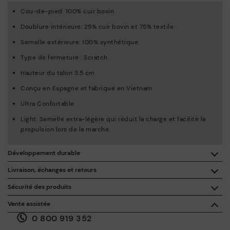
Cou-de-pied: 100% cuir bovin
Doublure intérieure: 25% cuir bovin et 75% textile
Semelle extérieure: 100% synthétique
Type de fermeture : Scratch
Hauteur du talon 3.5 cm
Conçu en Espagne et fabriqué en Vietnam
Ultra Confortable
Light: Semelle extra-légère qui réduit la charge et facilite la
propulsion lors de la marche.
Développement durable
En achetant ce produit, vous soutenez une fabrication éco-
Livraison, échanges et retours
responsable du cuir via le Leather Working Group.
Sécurité des produits
Livraison gratuite à partir de 50 € d'achat.
ISO 14006 Ecodesign: Notre collection inscrit la conception
La sécurité de nos produits nous tient à cœur. La vôtre aussi.
Vente assistée
de ces modèles sous le signe de l’étude des impacts
C'est pourquoi nous avons créé un espace où vous pouvez nous
environnementaux au cours de tout le cycle de vie des
0 800 919 352
contacter en cas d'incident ou de question sur la sécurité du
30 jours pour les retours et les échanges*.
produits, en vue de les minimiser.
produit.
Faites-le ici.