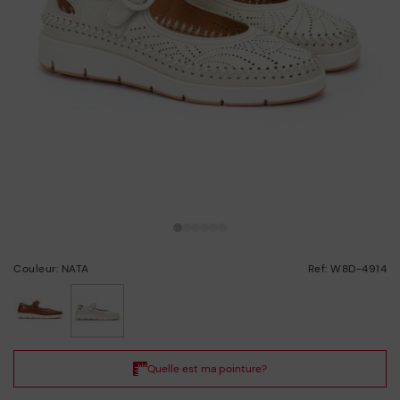
Couleur: NATA
Ref: W8D-4914
choisi/ie