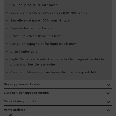
Cou-de-pied: 100% cuir bovin
Doublure intérieure: 25% cuir bovin et 75% textile
Semelle extérieure: 100% synthétique
Type de fermeture : Lacets
Hauteur du talon/Semelle 4.5 cm
Conçu en Espagne et fabriqué en Vietnam
Ultra Confortable
Light: Semelle extra-légère qui réduit la charge et facilite la
propulsion lors de la marche.
Coolmax : Fibre de polyester qui facilite la respirabilité.
Développement durable
En achetant ce produit, vous soutenez une fabrication éco-
Livraison, échanges et retours
responsable du cuir via le Leather Working Group.
Sécurité des produits
Livraison gratuite à partir de 50 € d'achat.
ISO 14006 Ecodesign: Notre collection inscrit la conception
La sécurité de nos produits nous tient à cœur. La vôtre aussi.
Vente assistée
de ces modèles sous le signe de l’étude des impacts
C'est pourquoi nous avons créé un espace où vous pouvez nous
environnementaux au cours de tout le cycle de vie des