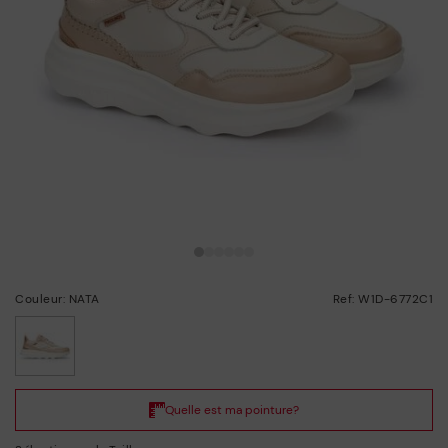
Couleur: NATA
Ref: W1D-6772C1
choisi/ie