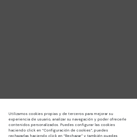
Utilizamos cookies propias y de terceros para mejorar su
experiencia de usuario, analizar su navegación y poder ofrecerle
contenidos personalizados. Puedes configurar las cookies
haciendo click en “Configuración de cookies”, puedes
rechazarlas haciendo click en “Rechazar” y también puedes