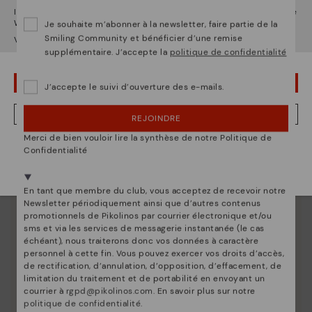
Entretien des chaussures
Il semble que vous êtes en
États-Unis
et vous allez accéder au site
Web de
France
.
Je souhaite m’abonner à la newsletter, faire partie de la
Découvrez suite
Smiling Community et bénéficier d’une remise
Voulez-vous aller sur le site Web de
États-Unis
?
Nous vous donnons les clés pour nettoyer et
supplémentaire. J’accepte la
politique de confidentialité
entretenir vos chaussures Pikolinos afin qu'elles
restent aussi belles qu'au premier jour.
OUPS... JE ME SUIS TROMPÉ, JE VEUX RESTER EN ÉTATS-UNIS
J’accepte le suivi d’ouverture des e-mails.
NON, JE VEUX ALLER SUR LE SITE WEB DU FRANCE
REJOINDRE
Merci de bien vouloir lire la synthèse de notre Politique de
Nous sommes présents dans plus de 29 boutiques
Confidentialité
Sélectionnez la vôtre
ici
.
En tant que membre du club, vous acceptez de recevoir notre
Newsletter périodiquement ainsi que d’autres contenus
promotionnels de Pikolinos par courrier électronique et/ou
sms et via les services de messagerie instantanée (le cas
échéant), nous traiterons donc vos données à caractère
personnel à cette fin. Vous pouvez exercer vos droits d’accès,
de rectification, d’annulation, d’opposition, d’effacement, de
limitation du traitement et de portabilité en envoyant un
courrier à
rgpd@pikolinos.com
. En savoir plus sur notre
politique de confidentialité
.